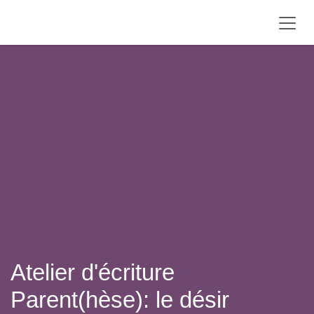
Se rendre au contenu
Atelier d'écriture
Parent(hèse): le désir